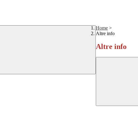
Home
>
Altre info
Altre info