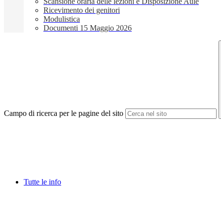
Scansione oraria delle lezioni e Disposizione Aule
Ricevimento dei genitori
Modulistica
Documenti 15 Maggio 2026
Campo di ricerca per le pagine del sito
Tutte le info