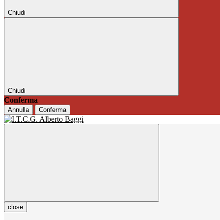
Chiudi
Chiudi
Conferma
Annulla
Conferma
close