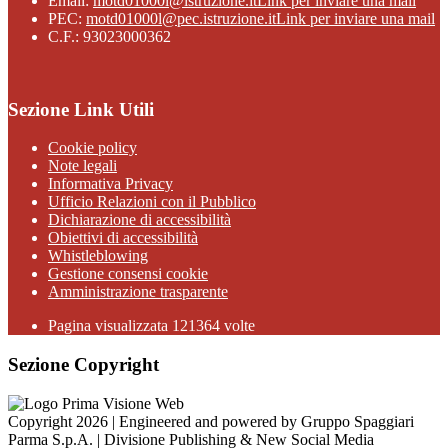
Email:
motd01000l@istruzione.it
Link per inviare una mail
PEC:
motd01000l@pec.istruzione.it
Link per inviare una mail
C.F.: 93023000362
Sezione Link Utili
Cookie policy
Note legali
Informativa Privacy
Ufficio Relazioni con il Pubblico
Dichiarazione di accessibilità
Obiettivi di accessibilità
Whistleblowing
Gestione consensi cookie
Amministrazione trasparente
Pagina visualizzata
121364
volte
Sezione Copyright
Copyright 2026 | Engineered and powered by Gruppo Spaggiari
Parma S.p.A. | Divisione Publishing & New Social Media