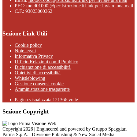
Email:
motd01000l@istruzione.it
Link per inviare una mail
PEC:
motd01000l@pec.istruzione.it
Link per inviare una mail
C.F.: 93023000362
Sezione Link Utili
Cookie policy
Note legali
Informativa Privacy
Ufficio Relazioni con il Pubblico
Dichiarazione di accessibilità
Obiettivi di accessibilità
Whistleblowing
Gestione consensi cookie
Amministrazione trasparente
Pagina visualizzata
121366
volte
Sezione Copyright
Copyright 2026 | Engineered and powered by Gruppo Spaggiari
Parma S.p.A. | Divisione Publishing & New Social Media