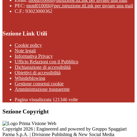
Email:
motd01000l@istruzione.it
Link per inviare una mail
PEC:
motd01000l@pec.istruzione.it
Link per inviare una mail
C.F.: 93023000362
Sezione Link Utili
Cookie policy
Note legali
Informativa Privacy
Ufficio Relazioni con il Pubblico
Dichiarazione di accessibilità
Obiettivi di accessibilità
Whistleblowing
Gestione consensi cookie
Amministrazione trasparente
Pagina visualizzata
121346
volte
Sezione Copyright
Copyright 2026 | Engineered and powered by Gruppo Spaggiari
Parma S.p.A. | Divisione Publishing & New Social Media