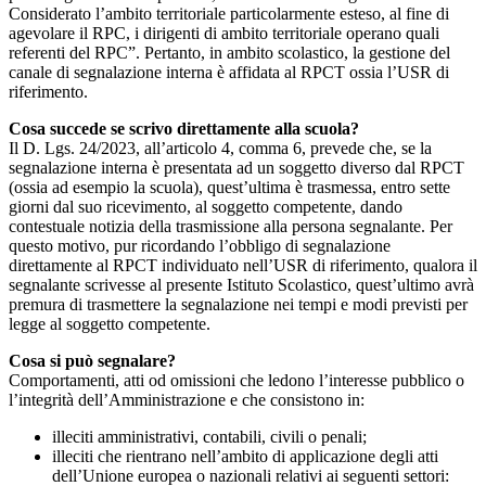
Considerato l’ambito territoriale particolarmente esteso, al fine di
agevolare il RPC, i dirigenti di ambito territoriale operano quali
referenti del RPC”. Pertanto, in ambito scolastico, la gestione del
canale di segnalazione interna è affidata al RPCT ossia l’USR di
riferimento.
Cosa succede se scrivo direttamente alla scuola?
Il D. Lgs. 24/2023, all’articolo 4, comma 6, prevede che, se la
segnalazione interna è presentata ad un soggetto diverso dal RPCT
(ossia ad esempio la scuola), quest’ultima è trasmessa, entro sette
giorni dal suo ricevimento, al soggetto competente, dando
contestuale notizia della trasmissione alla persona segnalante. Per
questo motivo, pur ricordando l’obbligo di segnalazione
direttamente al RPCT individuato nell’USR di riferimento, qualora il
segnalante scrivesse al presente Istituto Scolastico, quest’ultimo avrà
premura di trasmettere la segnalazione nei tempi e modi previsti per
legge al soggetto competente.
Cosa si può segnalare?
Comportamenti, atti od omissioni che ledono l’interesse pubblico o
l’integrità dell’Amministrazione e che consistono in:
illeciti amministrativi, contabili, civili o penali;
illeciti che rientrano nell’ambito di applicazione degli atti
dell’Unione europea o nazionali relativi ai seguenti settori: