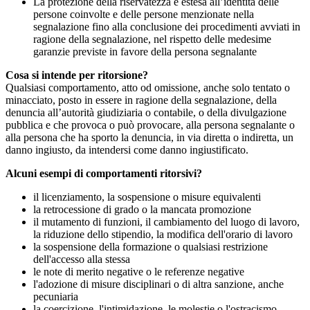
La protezione della riservatezza è estesa all’identità delle
persone coinvolte e delle persone menzionate nella
segnalazione fino alla conclusione dei procedimenti avviati in
ragione della segnalazione, nel rispetto delle medesime
garanzie previste in favore della persona segnalante
Cosa si intende per ritorsione?
Qualsiasi comportamento, atto od omissione, anche solo tentato o
minacciato, posto in essere in ragione della segnalazione, della
denuncia all’autorità giudiziaria o contabile, o della divulgazione
pubblica e che provoca o può provocare, alla persona segnalante o
alla persona che ha sporto la denuncia, in via diretta o indiretta, un
danno ingiusto, da intendersi come danno ingiustificato.
Alcuni esempi di comportamenti ritorsivi?
il licenziamento, la sospensione o misure equivalenti
la retrocessione di grado o la mancata promozione
il mutamento di funzioni, il cambiamento del luogo di lavoro,
la riduzione dello stipendio, la modifica dell'orario di lavoro
la sospensione della formazione o qualsiasi restrizione
dell'accesso alla stessa
le note di merito negative o le referenze negative
l'adozione di misure disciplinari o di altra sanzione, anche
pecuniaria
la coercizione, l'intimidazione, le molestie o l'ostracismo