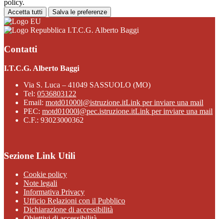
policy.
Accetta tutti
Salva le preferenze
I.T.C.G. Alberto Baggi
Contatti
I.T.C.G. Alberto Baggi
Via S. Luca – 41049 SASSUOLO (MO)
Tel:
0536803122
Email:
motd01000l@istruzione.it
Link per inviare una mail
PEC:
motd01000l@pec.istruzione.it
Link per inviare una mail
C.F.: 93023000362
Sezione Link Utili
Cookie policy
Note legali
Informativa Privacy
Ufficio Relazioni con il Pubblico
Dichiarazione di accessibilità
Obiettivi di accessibilità