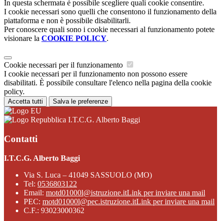
In questa schermata è possibile scegliere quali cookie consentire.
I cookie necessari sono quelli che consentono il funzionamento della
piattaforma e non è possibile disabilitarli.
Per conoscere quali sono i cookie necessari al funzionamento potete
visionare la
COOKIE POLICY
.
Cookie necessari per il funzionamento
I cookie necessari per il funzionamento non possono essere
disabilitati. È possibile consultare l'elenco nella pagina della cookie
policy.
Accetta tutti
Salva le preferenze
I.T.C.G. Alberto Baggi
Contatti
I.T.C.G. Alberto Baggi
Via S. Luca – 41049 SASSUOLO (MO)
Tel:
0536803122
Email:
motd01000l@istruzione.it
Link per inviare una mail
PEC:
motd01000l@pec.istruzione.it
Link per inviare una mail
C.F.: 93023000362