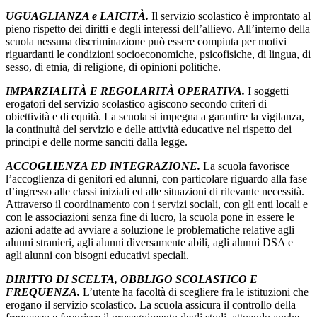
UGUAGLIANZA e LAICITÀ.
Il servizio scolastico è improntato al
pieno rispetto dei diritti e degli interessi dell’allievo. All’interno della
scuola nessuna discriminazione può essere compiuta per motivi
riguardanti le condizioni socioeconomiche, psicofisiche, di lingua, di
sesso, di etnia, di religione, di opinioni politiche.
IMPARZIALITÀ E REGOLARITÀ OPERATIVA.
I soggetti
erogatori del servizio scolastico agiscono secondo criteri di
obiettività e di equità. La scuola si impegna a garantire la vigilanza,
la continuità del servizio e delle attività educative nel rispetto dei
principi e delle norme sanciti dalla legge.
ACCOGLIENZA ED INTEGRAZIONE.
La scuola favorisce
l’accoglienza di genitori ed alunni, con particolare riguardo alla fase
d’ingresso alle classi iniziali ed alle situazioni di rilevante necessità.
Attraverso il coordinamento con i servizi sociali, con gli enti locali e
con le associazioni senza fine di lucro, la scuola pone in essere le
azioni adatte ad avviare a soluzione le problematiche relative agli
alunni stranieri, agli alunni diversamente abili, agli alunni DSA e
agli alunni con bisogni educativi speciali.
DIRITTO DI SCELTA, OBBLIGO SCOLASTICO E
FREQUENZA.
L’utente ha facoltà di scegliere fra le istituzioni che
erogano il servizio scolastico. La scuola assicura il controllo della