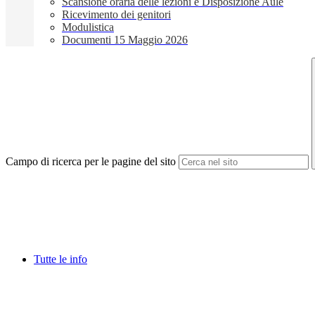
Scansione oraria delle lezioni e Disposizione Aule
Ricevimento dei genitori
Modulistica
Documenti 15 Maggio 2026
Campo di ricerca per le pagine del sito
Tutte le info