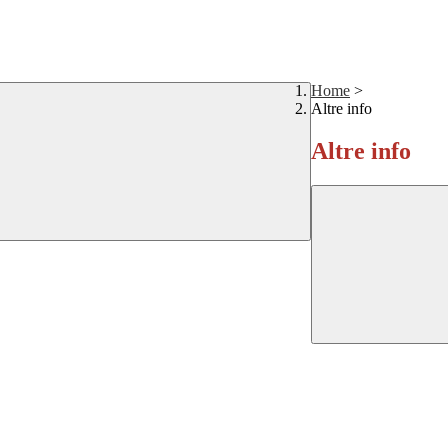
Home
>
Altre info
Altre info