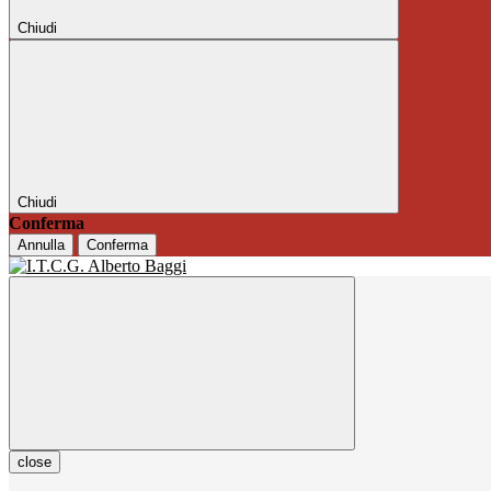
Chiudi
Chiudi
Conferma
Annulla
Conferma
close