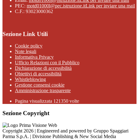
Email:
motd01000l@istruzione.it
Link per inviare una mail
PEC:
motd01000l@pec.istruzione.it
Link per inviare una mail
C.F.: 93023000362
Sezione Link Utili
Cookie policy
Note legali
Informativa Privacy
Ufficio Relazioni con il Pubblico
Dichiarazione di accessibilità
Obiettivi di accessibilità
Whistleblowing
Gestione consensi cookie
Amministrazione trasparente
Pagina visualizzata
121350
volte
Sezione Copyright
Copyright 2026 | Engineered and powered by Gruppo Spaggiari
Parma S.p.A. | Divisione Publishing & New Social Media