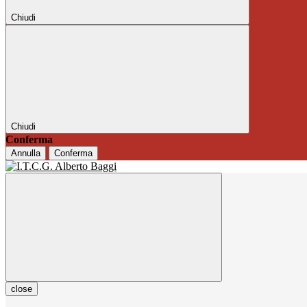
Chiudi
Chiudi
Conferma
Annulla
Conferma
close