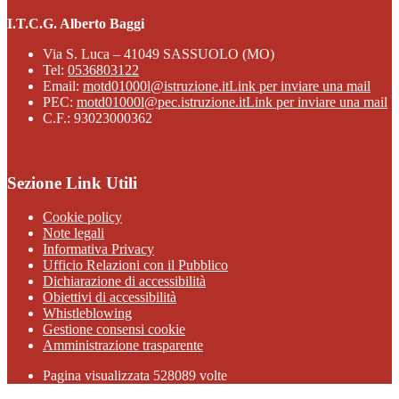
I.T.C.G. Alberto Baggi
Via S. Luca – 41049 SASSUOLO (MO)
Tel:
0536803122
Email:
motd01000l@istruzione.it
Link per inviare una mail
PEC:
motd01000l@pec.istruzione.it
Link per inviare una mail
C.F.: 93023000362
Sezione Link Utili
Cookie policy
Note legali
Informativa Privacy
Ufficio Relazioni con il Pubblico
Dichiarazione di accessibilità
Obiettivi di accessibilità
Whistleblowing
Gestione consensi cookie
Amministrazione trasparente
Pagina visualizzata
528089
volte