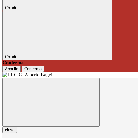
Chiudi
Chiudi
Conferma
Annulla
Conferma
close