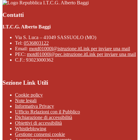
I.T.C.G. Alberto Baggi
Contatti
I.T.C.G. Alberto Baggi
Via S. Luca – 41049 SASSUOLO (MO)
Tel:
0536803122
Email:
motd01000l@istruzione.it
Link per inviare una mail
PEC:
motd01000l@pec.istruzione.it
Link per inviare una mail
C.F.: 93023000362
Sezione Link Utili
Cookie policy
Note legali
Informativa Privacy
Ufficio Relazioni con il Pubblico
Dichiarazione di accessibilità
Obiettivi di accessibilità
Whistleblowing
Gestione consensi cookie
Amministrazione trasparente