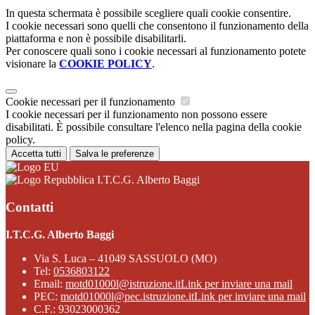
In questa schermata è possibile scegliere quali cookie consentire.
I cookie necessari sono quelli che consentono il funzionamento della
piattaforma e non è possibile disabilitarli.
Per conoscere quali sono i cookie necessari al funzionamento potete
visionare la
COOKIE POLICY
.
Cookie necessari per il funzionamento
I cookie necessari per il funzionamento non possono essere
disabilitati. È possibile consultare l'elenco nella pagina della cookie
policy.
Accetta tutti
Salva le preferenze
I.T.C.G. Alberto Baggi
Contatti
I.T.C.G. Alberto Baggi
Via S. Luca – 41049 SASSUOLO (MO)
Tel:
0536803122
Email:
motd01000l@istruzione.it
Link per inviare una mail
PEC:
motd01000l@pec.istruzione.it
Link per inviare una mail
C.F.: 93023000362