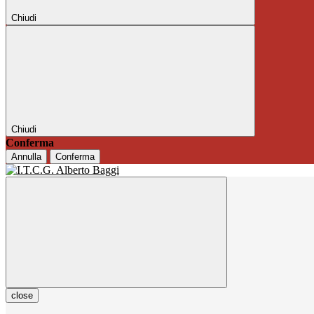
Chiudi
Chiudi
Conferma
Annulla
Conferma
close