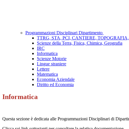
Programmazioni Disciplinari Dipartimento
TTRG, STA, PCI, CANTIERE, TOPOGRAFIA
Scienze della Terra, Fisica, Chimica, Geografia
IRC
Informatica
Scienze Motorie
Lingue straniere
Lettere
Matematica
Economia Aziendale
Diritto ed Economia
Informatica
Questa sezione è dedicata alle Programmazioni Disciplinari di Dipartime
Clicca sui link sottostanti per consultare la relativa documentazione.