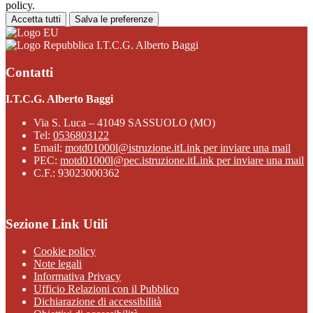
policy.
Accetta tutti
Salva le preferenze
I.T.C.G. Alberto Baggi
Contatti
I.T.C.G. Alberto Baggi
Via S. Luca – 41049 SASSUOLO (MO)
Tel:
0536803122
Email:
motd01000l@istruzione.it
Link per inviare una mail
PEC:
motd01000l@pec.istruzione.it
Link per inviare una mail
C.F.: 93023000362
Sezione Link Utili
Cookie policy
Note legali
Informativa Privacy
Ufficio Relazioni con il Pubblico
Dichiarazione di accessibilità