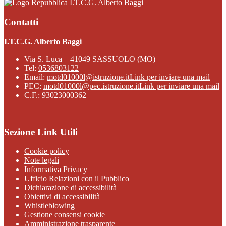
I.T.C.G. Alberto Baggi
Contatti
I.T.C.G. Alberto Baggi
Via S. Luca – 41049 SASSUOLO (MO)
Tel:
0536803122
Email:
motd01000l@istruzione.it
Link per inviare una mail
PEC:
motd01000l@pec.istruzione.it
Link per inviare una mail
C.F.: 93023000362
Sezione Link Utili
Cookie policy
Note legali
Informativa Privacy
Ufficio Relazioni con il Pubblico
Dichiarazione di accessibilità
Obiettivi di accessibilità
Whistleblowing
Gestione consensi cookie
Amministrazione trasparente