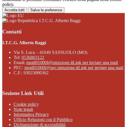
policy.
Accetta tutti
Salva le preferenze
I.T.C.G. Alberto Baggi
Contatti
I.T.C.G. Alberto Baggi
Via S. Luca – 41049 SASSUOLO (MO)
Tel:
0536803122
Email:
motd01000l@istruzione.it
Link per inviare una mail
PEC:
motd01000l@pec.istruzione.it
Link per inviare una mail
C.F.: 93023000362
Sezione Link Utili
Cookie policy
Note legali
Informativa Privacy
Ufficio Relazioni con il Pubblico
Dichiarazione di accessibilità