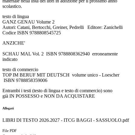
materiale nella lista dei libri in adozione per il prossimo anno
scolastico.
testo di lingua
GANZ GENAU Volume 2
Autori: Catani, Bertocchi, Greiner, Pedrelli Editore: Zanichelli
Codice ISBN 9788808545725
ANZICHE'
SCHAU MAL Vol. 2 ISBN 9788808362940 erroneamente
indicato
testo di commercio
TOP IM BERUF MIT DEUTSCH volume unico - Loescher
ISBN 9788858359006
Entrambi i testi (testo di lingua e testo di commercio) sono
già IN POSSESSO e NON DA ACQUISTARE
Allegati
LIBRI DI TESTO 2026.2027 - ITCG BAGGI - SASSUOLO.pdf
File PDF