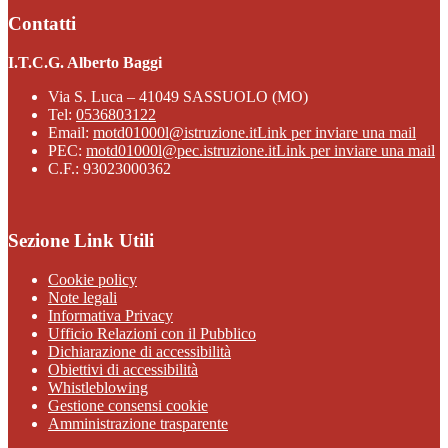
Contatti
I.T.C.G. Alberto Baggi
Via S. Luca – 41049 SASSUOLO (MO)
Tel:
0536803122
Email:
motd01000l@istruzione.it
Link per inviare una mail
PEC:
motd01000l@pec.istruzione.it
Link per inviare una mail
C.F.: 93023000362
Sezione Link Utili
Cookie policy
Note legali
Informativa Privacy
Ufficio Relazioni con il Pubblico
Dichiarazione di accessibilità
Obiettivi di accessibilità
Whistleblowing
Gestione consensi cookie
Amministrazione trasparente