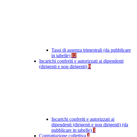
Tassi di assenza trimestrali (da pubblicare
in tabelle)
12
Incarichi conferiti e autorizzati ai dipendenti
(dirigenti e non dirigenti)
9
Incarichi conferiti e autorizzati ai
dipendenti (dirigenti e non dirigenti) (da
pubblicare in tabelle)
3
Contrattazione collettiva
4