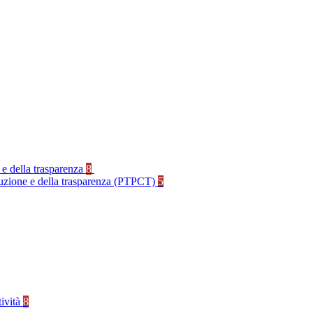
 e della trasparenza
8
rruzione e della trasparenza (PTPCT)
5
tività
8