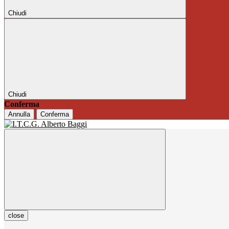
Chiudi
Chiudi
Conferma
Annulla
Conferma
close