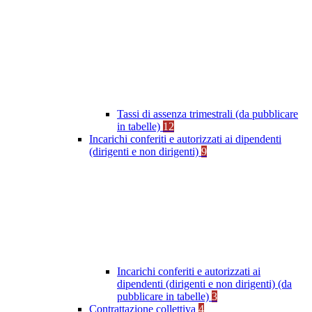
Tassi di assenza trimestrali (da pubblicare
in tabelle)
12
Incarichi conferiti e autorizzati ai dipendenti
(dirigenti e non dirigenti)
9
Incarichi conferiti e autorizzati ai
dipendenti (dirigenti e non dirigenti) (da
pubblicare in tabelle)
3
Contrattazione collettiva
4