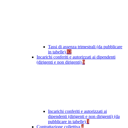
Tassi di assenza trimestrali (da pubblicare
in tabelle)
12
Incarichi conferiti e autorizzati ai dipendenti
(dirigenti e non dirigenti)
9
Incarichi conferiti e autorizzati ai
dipendenti (dirigenti e non dirigenti) (da
pubblicare in tabelle)
3
Contrattazione collettiva
4