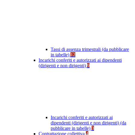
Tassi di assenza trimestrali (da pubblicare
in tabelle)
12
Incarichi conferiti e autorizzati ai dipendenti
(dirigenti e non dirigenti)
9
Incarichi conferiti e autorizzati ai
dipendenti (dirigenti e non dirigenti) (da
pubblicare in tabelle)
3
Contrattazione collettiva
4