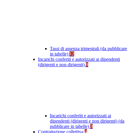
Tassi di assenza trimestrali (da pubblicare
in tabelle)
12
Incarichi conferiti e autorizzati ai dipendenti
(dirigenti e non dirigenti)
9
Incarichi conferiti e autorizzati ai
dipendenti (dirigenti e non dirigenti) (da
pubblicare in tabelle)
3
Contrattazione collettiva
4