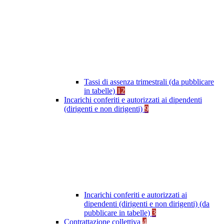
Tassi di assenza trimestrali (da pubblicare
in tabelle)
12
Incarichi conferiti e autorizzati ai dipendenti
(dirigenti e non dirigenti)
9
Incarichi conferiti e autorizzati ai
dipendenti (dirigenti e non dirigenti) (da
pubblicare in tabelle)
3
Contrattazione collettiva
4