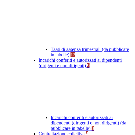
Tassi di assenza trimestrali (da pubblicare
in tabelle)
12
Incarichi conferiti e autorizzati ai dipendenti
(dirigenti e non dirigenti)
9
Incarichi conferiti e autorizzati ai
dipendenti (dirigenti e non dirigenti) (da
pubblicare in tabelle)
3
Contrattazione collettiva
4