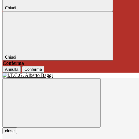
Chiudi
Chiudi
Conferma
Annulla
Conferma
close