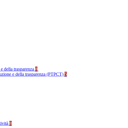
 e della trasparenza
8
rruzione e della trasparenza (PTPCT)
5
tività
8