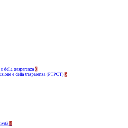
 e della trasparenza
8
rruzione e della trasparenza (PTPCT)
5
tività
8