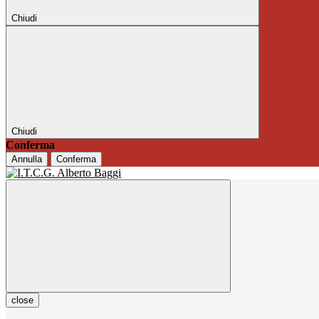
Chiudi
Chiudi
Conferma
Annulla
Conferma
close