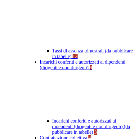
Tassi di assenza trimestrali (da pubblicare
in tabelle)
12
Incarichi conferiti e autorizzati ai dipendenti
(dirigenti e non dirigenti)
9
Incarichi conferiti e autorizzati ai
dipendenti (dirigenti e non dirigenti) (da
pubblicare in tabelle)
3
Contrattazione collettiva
4