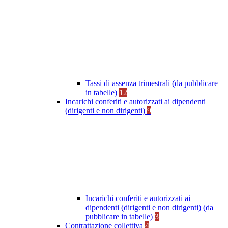
Tassi di assenza trimestrali (da pubblicare
in tabelle)
12
Incarichi conferiti e autorizzati ai dipendenti
(dirigenti e non dirigenti)
9
Incarichi conferiti e autorizzati ai
dipendenti (dirigenti e non dirigenti) (da
pubblicare in tabelle)
3
Contrattazione collettiva
4