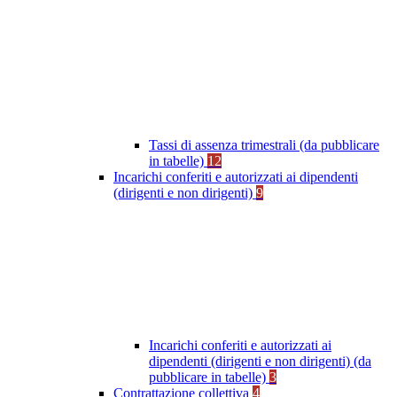
Tassi di assenza trimestrali (da pubblicare
in tabelle)
12
Incarichi conferiti e autorizzati ai dipendenti
(dirigenti e non dirigenti)
9
Incarichi conferiti e autorizzati ai
dipendenti (dirigenti e non dirigenti) (da
pubblicare in tabelle)
3
Contrattazione collettiva
4