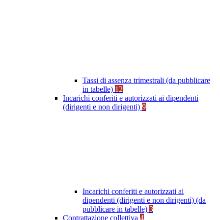
Tassi di assenza trimestrali (da pubblicare
in tabelle)
12
Incarichi conferiti e autorizzati ai dipendenti
(dirigenti e non dirigenti)
9
Incarichi conferiti e autorizzati ai
dipendenti (dirigenti e non dirigenti) (da
pubblicare in tabelle)
3
Contrattazione collettiva
4