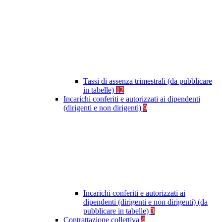
Tassi di assenza trimestrali (da pubblicare
in tabelle)
12
Incarichi conferiti e autorizzati ai dipendenti
(dirigenti e non dirigenti)
9
Incarichi conferiti e autorizzati ai
dipendenti (dirigenti e non dirigenti) (da
pubblicare in tabelle)
3
Contrattazione collettiva
4