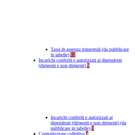
Tassi di assenza trimestrali (da pubblicare
in tabelle)
12
Incarichi conferiti e autorizzati ai dipendenti
(dirigenti e non dirigenti)
9
Incarichi conferiti e autorizzati ai
dipendenti (dirigenti e non dirigenti) (da
pubblicare in tabelle)
3
Contrattazione collettiva
4