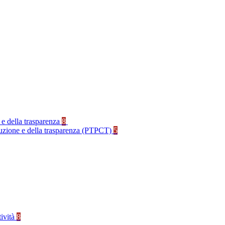
 e della trasparenza
8
rruzione e della trasparenza (PTPCT)
5
tività
8