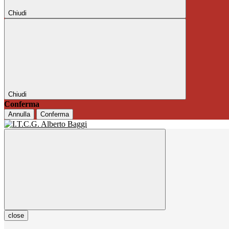
Chiudi
Chiudi
Conferma
Annulla
Conferma
close