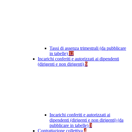
Tassi di assenza trimestrali (da pubblicare
in tabelle)
12
Incarichi conferiti e autorizzati ai dipendenti
(dirigenti e non dirigenti)
9
Incarichi conferiti e autorizzati ai
dipendenti (dirigenti e non dirigenti) (da
pubblicare in tabelle)
3
Contrattazione collettiva
4