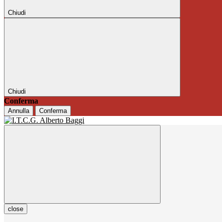
Chiudi
Chiudi
Conferma
Annulla
Conferma
close