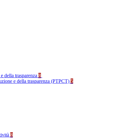
 e della trasparenza
8
rruzione e della trasparenza (PTPCT)
5
tività
8