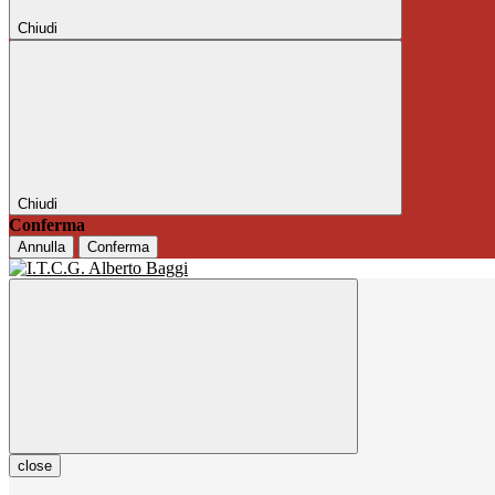
Chiudi
Chiudi
Conferma
Annulla
Conferma
close