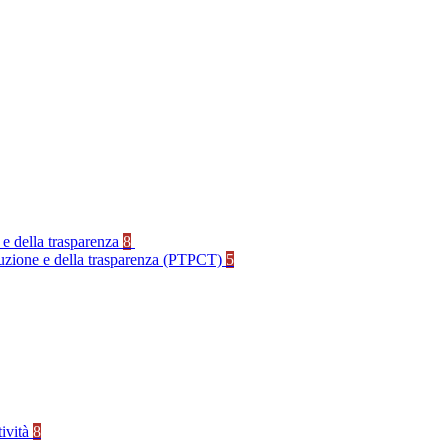
 e della trasparenza
8
rruzione e della trasparenza (PTPCT)
5
tività
8