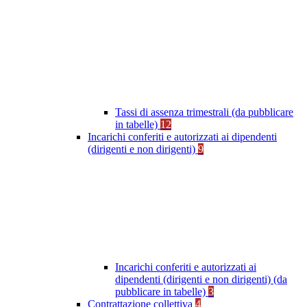
Tassi di assenza trimestrali (da pubblicare
in tabelle)
12
Incarichi conferiti e autorizzati ai dipendenti
(dirigenti e non dirigenti)
9
Incarichi conferiti e autorizzati ai
dipendenti (dirigenti e non dirigenti) (da
pubblicare in tabelle)
3
Contrattazione collettiva
4