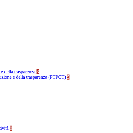
 e della trasparenza
8
rruzione e della trasparenza (PTPCT)
5
tività
8