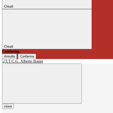
Chiudi
Chiudi
Conferma
Annulla
Conferma
close