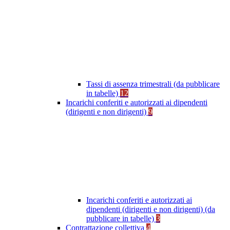
Tassi di assenza trimestrali (da pubblicare
in tabelle)
12
Incarichi conferiti e autorizzati ai dipendenti
(dirigenti e non dirigenti)
9
Incarichi conferiti e autorizzati ai
dipendenti (dirigenti e non dirigenti) (da
pubblicare in tabelle)
3
Contrattazione collettiva
4