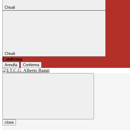
Chiudi
Chiudi
Conferma
Annulla
Conferma
close