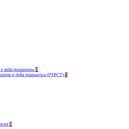
 e della trasparenza
8
rruzione e della trasparenza (PTPCT)
5
tività
8