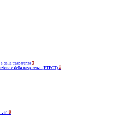
 e della trasparenza
8
rruzione e della trasparenza (PTPCT)
5
tività
8