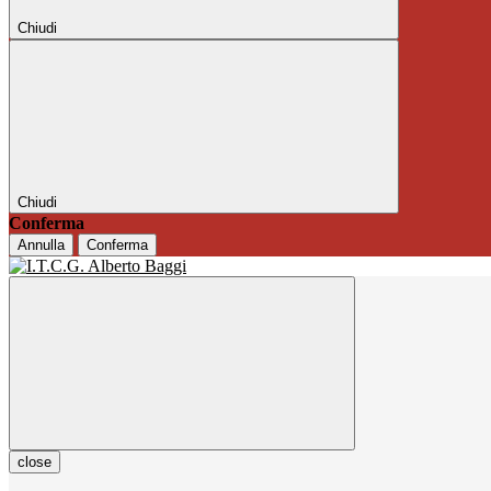
Chiudi
Chiudi
Conferma
Annulla
Conferma
close