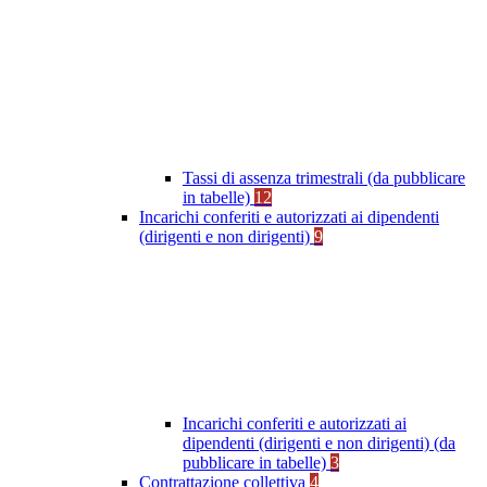
Tassi di assenza trimestrali (da pubblicare
in tabelle)
12
Incarichi conferiti e autorizzati ai dipendenti
(dirigenti e non dirigenti)
9
Incarichi conferiti e autorizzati ai
dipendenti (dirigenti e non dirigenti) (da
pubblicare in tabelle)
3
Contrattazione collettiva
4