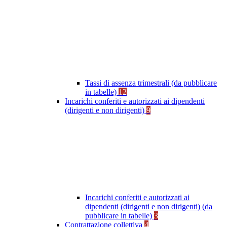
Tassi di assenza trimestrali (da pubblicare
in tabelle)
12
Incarichi conferiti e autorizzati ai dipendenti
(dirigenti e non dirigenti)
9
Incarichi conferiti e autorizzati ai
dipendenti (dirigenti e non dirigenti) (da
pubblicare in tabelle)
3
Contrattazione collettiva
4