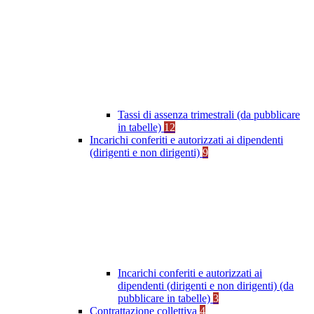
Tassi di assenza trimestrali (da pubblicare
in tabelle)
12
Incarichi conferiti e autorizzati ai dipendenti
(dirigenti e non dirigenti)
9
Incarichi conferiti e autorizzati ai
dipendenti (dirigenti e non dirigenti) (da
pubblicare in tabelle)
3
Contrattazione collettiva
4