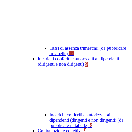
Tassi di assenza trimestrali (da pubblicare
in tabelle)
12
Incarichi conferiti e autorizzati ai dipendenti
(dirigenti e non dirigenti)
9
Incarichi conferiti e autorizzati ai
dipendenti (dirigenti e non dirigenti) (da
pubblicare in tabelle)
3
Contrattazione collettiva
4