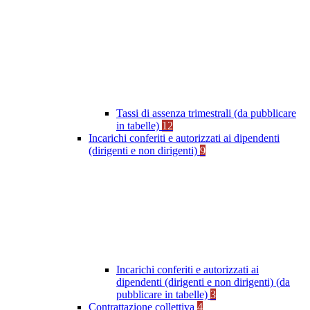
Tassi di assenza trimestrali (da pubblicare
in tabelle)
12
Incarichi conferiti e autorizzati ai dipendenti
(dirigenti e non dirigenti)
9
Incarichi conferiti e autorizzati ai
dipendenti (dirigenti e non dirigenti) (da
pubblicare in tabelle)
3
Contrattazione collettiva
4